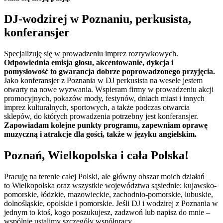
DJ-wodzirej w Poznaniu, perkusista,
konferansjer
Specjalizuję się w prowadzeniu imprez rozrywkowych.
Odpowiednia emisja głosu, akcentowanie, dykcja i
pomysłowość to gwarancja dobrze poprowadzonego przyjęcia.
Jako konferansjer z Poznania w DJ perkusista na wesele jestem
otwarty na nowe wyzwania. Wspieram firmy w prowadzeniu akcji
promocyjnych, pokazów mody, festynów, dniach miast i innych
imprez kulturalnych, sportowych, a także podczas otwarcia
sklepów, do których prowadzenia potrzebny jest konferansjer.
Zapowiadam kolejne punkty programu, zapewniam oprawę
muzyczną i atrakcje dla gości, także w języku angielskim.
Poznań, Wielkopolska i cała Polska!
Pracuję na terenie całej Polski, ale główny obszar moich działań
to Wielkopolska oraz wszystkie województwa sąsiednie: kujawsko-
pomorskie, łódzkie, mazowieckie, zachodnio-pomorskie, lubuskie,
dolnośląskie, opolskie i pomorskie. Jeśli DJ i wodzirej z Poznania w
jednym to ktoś, kogo poszukujesz, zadzwoń lub napisz do mnie –
wspólnie ustalimy szczegóły współpracy.