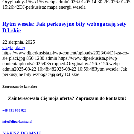
Oryginalny-156-x156.webp
admin
2026-01-05 14:30:26
2026-01-05
15:26:42
DJ-perkusista: mapa energii wesela
Rytm wesela: Jak perkusyjne bity wzbogacają sety
DJ-skie
22 sierpnia, 2025
Czytaj dalej
https://www.djperkusista.pl/wp-content/uploads/2023/04/DJ-za-co-
sie-placi.jpg
850
1280
admin
https://www.djperkusista.pl/wp-
content/uploads/2025/03/cropped-Oryginalny-156-x156.webp
admin
2025-08-22 10:48:48
2025-08-22 10:59:48
Rytm wesela: Jak
perkusyjne bity wzbogacają sety DJ-skie
Zapraszam do kontaktu
Zainteresowała Cię moja oferta? Zapraszam do kontaktu!
+48 791 078 828
info@djperkusista.pl
NAPISZ DO MNIE