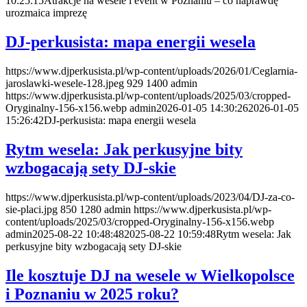
10:25:15
Atrakcje na wesele i event w Poznaniu – co naprawdę
urozmaica imprezę
DJ-perkusista: mapa energii wesela
https://www.djperkusista.pl/wp-content/uploads/2026/01/Ceglarnia-
jaroslawki-wesele-128.jpeg
929
1400
admin
https://www.djperkusista.pl/wp-content/uploads/2025/03/cropped-
Oryginalny-156-x156.webp
admin
2026-01-05 14:30:26
2026-01-05
15:26:42
DJ-perkusista: mapa energii wesela
Rytm wesela: Jak perkusyjne bity
wzbogacają sety DJ-skie
https://www.djperkusista.pl/wp-content/uploads/2023/04/DJ-za-co-
sie-placi.jpg
850
1280
admin
https://www.djperkusista.pl/wp-
content/uploads/2025/03/cropped-Oryginalny-156-x156.webp
admin
2025-08-22 10:48:48
2025-08-22 10:59:48
Rytm wesela: Jak
perkusyjne bity wzbogacają sety DJ-skie
Ile kosztuje DJ na wesele w Wielkopolsce
i Poznaniu w 2025 roku?