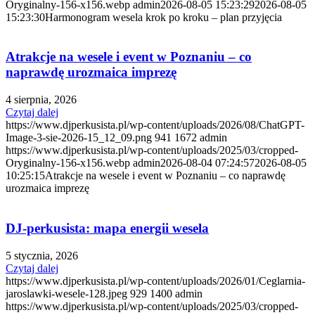
Oryginalny-156-x156.webp
admin
2026-08-05 15:23:29
2026-08-05
15:23:30
Harmonogram wesela krok po kroku – plan przyjęcia
Atrakcje na wesele i event w Poznaniu – co
naprawdę urozmaica imprezę
4 sierpnia, 2026
Czytaj dalej
https://www.djperkusista.pl/wp-content/uploads/2026/08/ChatGPT-
Image-3-sie-2026-15_12_09.png
941
1672
admin
https://www.djperkusista.pl/wp-content/uploads/2025/03/cropped-
Oryginalny-156-x156.webp
admin
2026-08-04 07:24:57
2026-08-05
10:25:15
Atrakcje na wesele i event w Poznaniu – co naprawdę
urozmaica imprezę
DJ-perkusista: mapa energii wesela
5 stycznia, 2026
Czytaj dalej
https://www.djperkusista.pl/wp-content/uploads/2026/01/Ceglarnia-
jaroslawki-wesele-128.jpeg
929
1400
admin
https://www.djperkusista.pl/wp-content/uploads/2025/03/cropped-