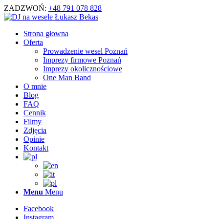
ZADZWOŃ:
+48 791 078 828
Strona głowna
Oferta
Prowadzenie wesel Poznań
Imprezy firmowe Poznań
Imprezy okolicznościowe
One Man Band
O mnie
Blog
FAQ
Cennik
Filmy
Zdjęcia
Opinie
Kontakt
Menu
Menu
Facebook
Instagram