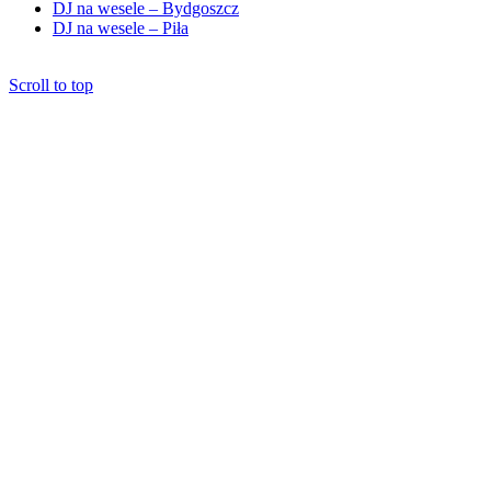
DJ na wesele – Bydgoszcz
DJ na wesele – Piła
Scroll to top