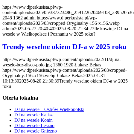
https://www.djperkusista.pl/wp-
content/uploads/2025/05/387323486_259122620469103_239520536
2048
1362
admin
https://www.djperkusista.pl/wp-
content/uploads/2025/03/cropped-Oryginalny-156-x156.webp
admin
2025-05-27 20:40:40
2025-08-20 21:34:27
Ile kosztuje DJ na
wesele w Wielkopolsce i Poznaniu w 2025 roku?
Trendy weselne okiem DJ-a w 2025 roku
https://www.djperkusista.pl/wp-content/uploads/2022/11/dj-na-
wesele-bez-disco-polo.jpg
1360
1920
Łukasz Bekas
https://www.djperkusista.pl/wp-content/uploads/2025/03/cropped-
Oryginalny-156-x156.webp
Łukasz Bekas
2025-01-31
10:13:30
2025-08-20 21:30:39
Trendy weselne okiem DJ-a w 2025
roku
Oferta lokalna
DJ na wesele – Ostrów Wielkopolski
DJ na wesele Kalisz
DJ na wesele Konin
DJ na wesele Leszno
DJ na wesele Gniezno