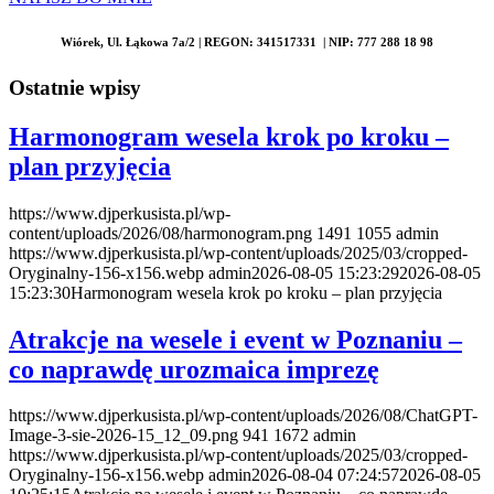
Wiórek, Ul. Łąkowa 7a/2 | REGON: 341517331 | NIP: 777 288 18 98
Ostatnie wpisy
Harmonogram wesela krok po kroku –
plan przyjęcia
https://www.djperkusista.pl/wp-
content/uploads/2026/08/harmonogram.png
1491
1055
admin
https://www.djperkusista.pl/wp-content/uploads/2025/03/cropped-
Oryginalny-156-x156.webp
admin
2026-08-05 15:23:29
2026-08-05
15:23:30
Harmonogram wesela krok po kroku – plan przyjęcia
Atrakcje na wesele i event w Poznaniu –
co naprawdę urozmaica imprezę
https://www.djperkusista.pl/wp-content/uploads/2026/08/ChatGPT-
Image-3-sie-2026-15_12_09.png
941
1672
admin
https://www.djperkusista.pl/wp-content/uploads/2025/03/cropped-
Oryginalny-156-x156.webp
admin
2026-08-04 07:24:57
2026-08-05