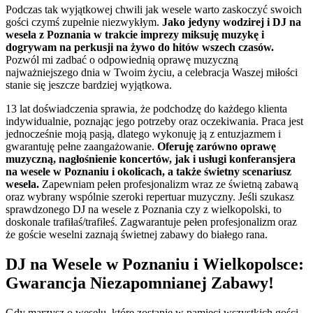
Podczas tak wyjątkowej chwili jak wesele warto zaskoczyć swoich
gości czymś zupełnie niezwykłym.
Jako jedyny wodzirej i DJ na
wesela z Poznania w trakcie imprezy miksuję muzykę i
dogrywam na perkusji na żywo do hitów wszech czasów.
Pozwól mi zadbać o odpowiednią oprawę muzyczną
najważniejszego dnia w Twoim życiu, a celebracja Waszej miłości
stanie się jeszcze bardziej wyjątkowa.
13 lat doświadczenia sprawia, że podchodzę do każdego klienta
indywidualnie, poznając jego potrzeby oraz oczekiwania. Praca jest
jednocześnie moją pasją, dlatego wykonuję ją z entuzjazmem i
gwarantuję pełne zaangażowanie.
Oferuję zarówno oprawę
muzyczną, nagłośnienie koncertów, jak i usługi konferansjera
na wesele w Poznaniu i okolicach, a także świetny scenariusz
wesela.
Zapewniam pełen profesjonalizm wraz ze świetną zabawą
oraz wybrany wspólnie szeroki repertuar muzyczny. Jeśli szukasz
sprawdzonego DJ na wesele z Poznania czy z wielkopolski, to
doskonale trafiłaś/trafiłeś. Zagwarantuje pełen profesjonalizm oraz
że goście weselni zaznają świetnej zabawy do białego rana.
DJ na Wesele w Poznaniu i Wielkopolsce:
Gwarancja Niezapomnianej Zabawy!
Gdy marzysz o weselu, które zostanie w pamięci wszystkich gości