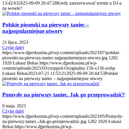
13:42:03
2025-09-09 20:47:28
Kiedy zarezerwować termin u DJ-a
na wesele?
Polskie piosenki na pierwszy taniec –
najpopularniejsze utwory
21 lipca, 2023
Czytaj dalej
https://www.djperkusista.pl/wp-content/uploads/2023/07/polskie-
piosenki-na-pierwszy-taniec-najpopularniejsze-utwory.jpg
1282
1920
Łukasz Bekas
https://www.djperkusista.pl/wp-
content/uploads/2025/03/cropped-Oryginalny-156-x156.webp
Łukasz Bekas
2023-07-21 11:53:21
2025-09-09 20:44:53
Polskie
piosenki na pierwszy taniec – najpopularniejsze utwory
Pomysły na pierwszy taniec. Jak go przeprowadzić?
9 maja, 2023
Czytaj dalej
https://www.djperkusista.pl/wp-content/uploads/2023/05/Pomysly-
na-pierwszy-taniec.-Jak-go-przeprowadzic.jpg
1282
1920
Łukasz
Bekas
https://www.djperkusista.pl/wp-