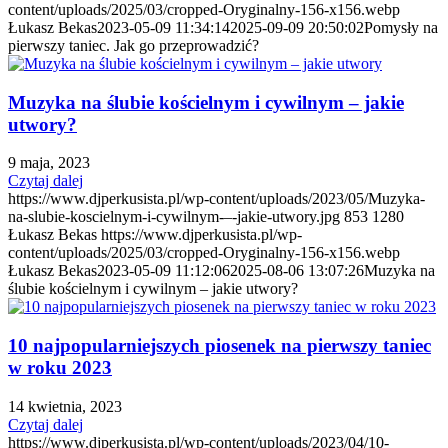
content/uploads/2025/03/cropped-Oryginalny-156-x156.webp
Łukasz Bekas
2023-05-09 11:34:14
2025-09-09 20:50:02
Pomysły na
pierwszy taniec. Jak go przeprowadzić?
Muzyka na ślubie kościelnym i cywilnym – jakie
utwory?
9 maja, 2023
Czytaj dalej
https://www.djperkusista.pl/wp-content/uploads/2023/05/Muzyka-
na-slubie-koscielnym-i-cywilnym-–-jakie-utwory.jpg
853
1280
Łukasz Bekas
https://www.djperkusista.pl/wp-
content/uploads/2025/03/cropped-Oryginalny-156-x156.webp
Łukasz Bekas
2023-05-09 11:12:06
2025-08-06 13:07:26
Muzyka na
ślubie kościelnym i cywilnym – jakie utwory?
10 najpopularniejszych piosenek na pierwszy taniec
w roku 2023
14 kwietnia, 2023
Czytaj dalej
https://www.djperkusista.pl/wp-content/uploads/2023/04/10-