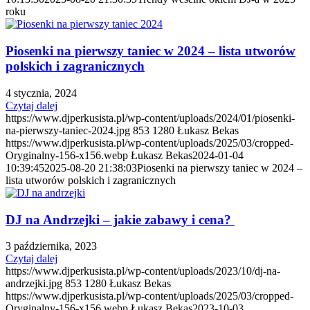
roku
Piosenki na pierwszy taniec w 2024 – lista utworów
polskich i zagranicznych
4 stycznia, 2024
Czytaj dalej
https://www.djperkusista.pl/wp-content/uploads/2024/01/piosenki-
na-pierwszy-taniec-2024.jpg
853
1280
Łukasz Bekas
https://www.djperkusista.pl/wp-content/uploads/2025/03/cropped-
Oryginalny-156-x156.webp
Łukasz Bekas
2024-01-04
10:39:45
2025-08-20 21:38:03
Piosenki na pierwszy taniec w 2024 –
lista utworów polskich i zagranicznych
DJ na Andrzejki – jakie zabawy i cena?
3 października, 2023
Czytaj dalej
https://www.djperkusista.pl/wp-content/uploads/2023/10/dj-na-
andrzejki.jpg
853
1280
Łukasz Bekas
https://www.djperkusista.pl/wp-content/uploads/2025/03/cropped-
Oryginalny-156-x156.webp
Łukasz Bekas
2023-10-03