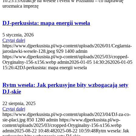
10:25:15
Atrakcje na wesele i event w Poznaniu – co naprawdę
urozmaica imprezę
DJ-perkusista: mapa energii wesela
5 stycznia, 2026
Czytaj dalej
https://www.djperkusista.pl/wp-content/uploads/2026/01/Ceglarnia-
jaroslawki-wesele-128.jpeg
929
1400
admin
https://www.djperkusista.pl/wp-content/uploads/2025/03/cropped-
Oryginalny-156-x156.webp
admin
2026-01-05 14:30:26
2026-01-05
15:26:42
DJ-perkusista: mapa energii wesela
Rytm wesela: Jak perkusyjne bity wzbogacają sety
DJ-skie
22 sierpnia, 2025
Czytaj dalej
https://www.djperkusista.pl/wp-content/uploads/2023/04/DJ-za-co-
sie-placi.jpg
850
1280
admin
https://www.djperkusista.pl/wp-
content/uploads/2025/03/cropped-Oryginalny-156-x156.webp
admin
2025-08-22 10:48:48
2025-08-22 10:59:48
Rytm wesela: Jak