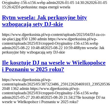
Oryginalny-156-x156.webp
admin
2026-01-05 14:30:26
2026-01-05
15:26:42
DJ-perkusista: mapa energii wesela
Rytm wesela: Jak perkusyjne bity
wzbogacają sety DJ-skie
https://www.djperkusista.pl/wp-content/uploads/2023/04/DJ-za-co-
sie-placi.jpg
850
1280
admin
https://www.djperkusista.pl/wp-
content/uploads/2025/03/cropped-Oryginalny-156-x156.webp
admin
2025-08-22 10:48:48
2025-08-22 10:59:48
Rytm wesela: Jak
perkusyjne bity wzbogacają sety DJ-skie
Ile kosztuje DJ na wesele w Wielkopolsce
i Poznaniu w 2025 roku?
https://www.djperkusista.pl/wp-
content/uploads/2025/05/387323486_259122620469103_239520536
2048
1362
admin
https://www.djperkusista.pl/wp-
content/uploads/2025/03/cropped-Oryginalny-156-x156.webp
admin
2025-05-27 20:40:40
2025-08-20 21:34:27
Ile kosztuje DJ na
wesele w Wielkopolsce i Poznaniu w 2025 roku?