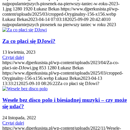
najpopularniejszych-piosenek-na-pierwszy-taniec-w-roku-2023-
1.jpg
1280
1920
Łukasz Bekas
https://www.djperkusista.pl/wp-
content/uploads/2025/03/cropped-Oryginalny-156-x156.webp
Łukasz Bekas
2023-04-14 07:03:18
2025-09-09 20:42:40
10
najpopularniejszych piosenek na pierwszy taniec w roku 2023
Za co płaci się DJowi?
13 kwietnia, 2023
Czytaj dalej
https://www.djperkusista.pl/wp-content/uploads/2023/04/Za-co-
placi-sie-DJowi.jpg
853
1280
Łukasz Bekas
https://www.djperkusista.pl/wp-content/uploads/2025/03/cropped-
Oryginalny-156-x156.webp
Łukasz Bekas
2023-04-13
13:33:21
2025-09-10 08:26:22
Za co płaci się DJowi?
Wesele bez disco polo i biesiadnej muzyki – czy może
się udać?
24 listopada, 2022
Czytaj dalej
https://www.djperkusista.pl/wp-content/uploads/2022/11/Wesele-