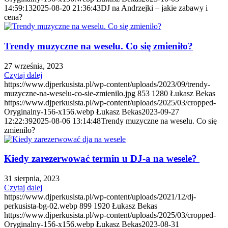
14:59:13
2025-08-20 21:36:43
DJ na Andrzejki – jakie zabawy i
cena?
Trendy muzyczne na weselu. Co się zmieniło?
27 września, 2023
Czytaj dalej
https://www.djperkusista.pl/wp-content/uploads/2023/09/trendy-
muzyczne-na-weselu-co-sie-zmienilo.jpg
853
1280
Łukasz Bekas
https://www.djperkusista.pl/wp-content/uploads/2025/03/cropped-
Oryginalny-156-x156.webp
Łukasz Bekas
2023-09-27
12:22:39
2025-08-06 13:14:48
Trendy muzyczne na weselu. Co się
zmieniło?
Kiedy zarezerwować termin u DJ-a na wesele?
31 sierpnia, 2023
Czytaj dalej
https://www.djperkusista.pl/wp-content/uploads/2021/12/dj-
perkusista-bg-02.webp
899
1920
Łukasz Bekas
https://www.djperkusista.pl/wp-content/uploads/2025/03/cropped-
Oryginalny-156-x156.webp
Łukasz Bekas
2023-08-31