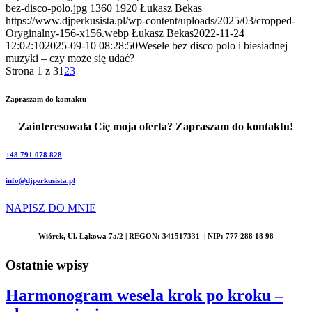
bez-disco-polo.jpg
1360
1920
Łukasz Bekas
https://www.djperkusista.pl/wp-content/uploads/2025/03/cropped-
Oryginalny-156-x156.webp
Łukasz Bekas
2022-11-24
12:02:10
2025-09-10 08:28:50
Wesele bez disco polo i biesiadnej
muzyki – czy może się udać?
Strona 1 z 3
1
2
3
Zapraszam do kontaktu
Zainteresowała Cię moja oferta? Zapraszam do kontaktu!
+48 791 078 828
info@djperkusista.pl
NAPISZ DO MNIE
Wiórek, Ul. Łąkowa 7a/2 | REGON: 341517331 | NIP: 777 288 18 98
Ostatnie wpisy
Harmonogram wesela krok po kroku –