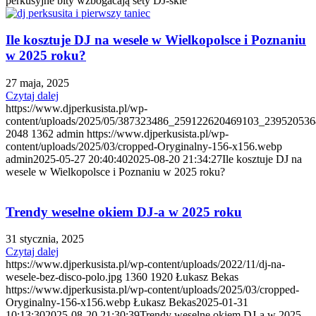
perkusyjne bity wzbogacają sety DJ-skie
Ile kosztuje DJ na wesele w Wielkopolsce i Poznaniu
w 2025 roku?
27 maja, 2025
Czytaj dalej
https://www.djperkusista.pl/wp-
content/uploads/2025/05/387323486_259122620469103_239520536
2048
1362
admin
https://www.djperkusista.pl/wp-
content/uploads/2025/03/cropped-Oryginalny-156-x156.webp
admin
2025-05-27 20:40:40
2025-08-20 21:34:27
Ile kosztuje DJ na
wesele w Wielkopolsce i Poznaniu w 2025 roku?
Trendy weselne okiem DJ-a w 2025 roku
31 stycznia, 2025
Czytaj dalej
https://www.djperkusista.pl/wp-content/uploads/2022/11/dj-na-
wesele-bez-disco-polo.jpg
1360
1920
Łukasz Bekas
https://www.djperkusista.pl/wp-content/uploads/2025/03/cropped-
Oryginalny-156-x156.webp
Łukasz Bekas
2025-01-31
10:13:30
2025-08-20 21:30:39
Trendy weselne okiem DJ-a w 2025