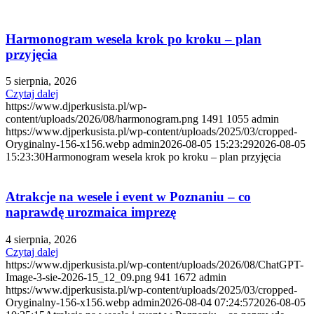
Harmonogram wesela krok po kroku – plan
przyjęcia
5 sierpnia, 2026
Czytaj dalej
https://www.djperkusista.pl/wp-
content/uploads/2026/08/harmonogram.png
1491
1055
admin
https://www.djperkusista.pl/wp-content/uploads/2025/03/cropped-
Oryginalny-156-x156.webp
admin
2026-08-05 15:23:29
2026-08-05
15:23:30
Harmonogram wesela krok po kroku – plan przyjęcia
Atrakcje na wesele i event w Poznaniu – co
naprawdę urozmaica imprezę
4 sierpnia, 2026
Czytaj dalej
https://www.djperkusista.pl/wp-content/uploads/2026/08/ChatGPT-
Image-3-sie-2026-15_12_09.png
941
1672
admin
https://www.djperkusista.pl/wp-content/uploads/2025/03/cropped-
Oryginalny-156-x156.webp
admin
2026-08-04 07:24:57
2026-08-05