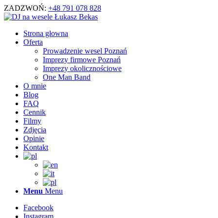
ZADZWOŃ:
+48 791 078 828
Strona głowna
Oferta
Prowadzenie wesel Poznań
Imprezy firmowe Poznań
Imprezy okolicznościowe
One Man Band
O mnie
Blog
FAQ
Cennik
Filmy
Zdjęcia
Opinie
Kontakt
Menu
Menu
Facebook
Instagram