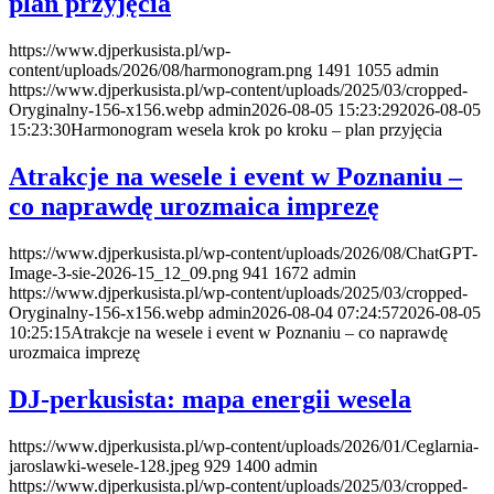
plan przyjęcia
https://www.djperkusista.pl/wp-
content/uploads/2026/08/harmonogram.png
1491
1055
admin
https://www.djperkusista.pl/wp-content/uploads/2025/03/cropped-
Oryginalny-156-x156.webp
admin
2026-08-05 15:23:29
2026-08-05
15:23:30
Harmonogram wesela krok po kroku – plan przyjęcia
Atrakcje na wesele i event w Poznaniu –
co naprawdę urozmaica imprezę
https://www.djperkusista.pl/wp-content/uploads/2026/08/ChatGPT-
Image-3-sie-2026-15_12_09.png
941
1672
admin
https://www.djperkusista.pl/wp-content/uploads/2025/03/cropped-
Oryginalny-156-x156.webp
admin
2026-08-04 07:24:57
2026-08-05
10:25:15
Atrakcje na wesele i event w Poznaniu – co naprawdę
urozmaica imprezę
DJ-perkusista: mapa energii wesela
https://www.djperkusista.pl/wp-content/uploads/2026/01/Ceglarnia-
jaroslawki-wesele-128.jpeg
929
1400
admin
https://www.djperkusista.pl/wp-content/uploads/2025/03/cropped-