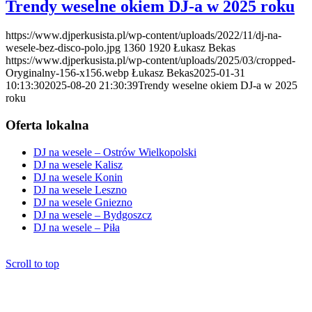
Trendy weselne okiem DJ-a w 2025 roku
https://www.djperkusista.pl/wp-content/uploads/2022/11/dj-na-
wesele-bez-disco-polo.jpg
1360
1920
Łukasz Bekas
https://www.djperkusista.pl/wp-content/uploads/2025/03/cropped-
Oryginalny-156-x156.webp
Łukasz Bekas
2025-01-31
10:13:30
2025-08-20 21:30:39
Trendy weselne okiem DJ-a w 2025
roku
Oferta lokalna
DJ na wesele – Ostrów Wielkopolski
DJ na wesele Kalisz
DJ na wesele Konin
DJ na wesele Leszno
DJ na wesele Gniezno
DJ na wesele – Bydgoszcz
DJ na wesele – Piła
Scroll to top