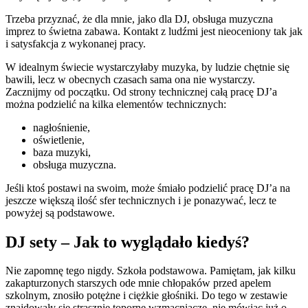
Trzeba przyznać, że dla mnie, jako dla DJ, obsługa muzyczna
imprez to świetna zabawa. Kontakt z ludźmi jest nieoceniony tak jak
i satysfakcja z wykonanej pracy.
W idealnym świecie wystarczyłaby muzyka, by ludzie chętnie się
bawili, lecz w obecnych czasach sama ona nie wystarczy.
Zacznijmy od początku. Od strony technicznej całą pracę DJ’a
można podzielić na kilka elementów technicznych:
nagłośnienie,
oświetlenie,
baza muzyki,
obsługa muzyczna.
Jeśli ktoś postawi na swoim, może śmiało podzielić pracę DJ’a na
jeszcze większą ilość sfer technicznych i je ponazywać, lecz te
powyżej są podstawowe.
DJ sety – Jak to wyglądało kiedyś?
Nie zapomnę tego nigdy. Szkoła podstawowa. Pamiętam, jak kilku
zakapturzonych starszych ode mnie chłopaków przed apelem
szkolnym, znosiło potężne i ciężkie głośniki. Do tego w zestawie
znajdowały się strasznie toporne wzmacniacze, nie mówiąc już o