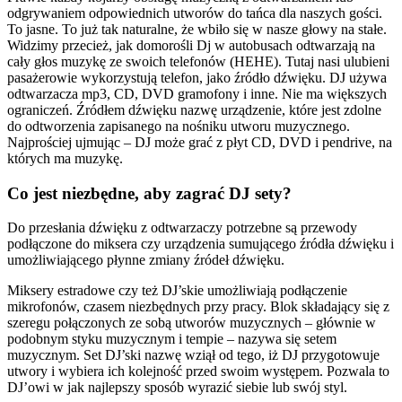
odgrywaniem odpowiednich utworów do tańca dla naszych gości.
To jasne. To już tak naturalne, że wbiło się w nasze głowy na stałe.
Widzimy przecież, jak domorośli Dj w autobusach odtwarzają na
cały głos muzykę ze swoich telefonów (HEHE). Tutaj nasi ulubieni
pasażerowie wykorzystują telefon, jako źródło dźwięku. DJ używa
odtwarzacza mp3, CD, DVD gramofony i inne. Nie ma większych
ograniczeń. Źródłem dźwięku nazwę urządzenie, które jest zdolne
do odtworzenia zapisanego na nośniku utworu muzycznego.
Najprościej ujmując – DJ może grać z płyt CD, DVD i pendrive, na
których ma muzykę.
Co jest niezbędne, aby zagrać DJ sety?
Do przesłania dźwięku z odtwarzaczy potrzebne są przewody
podłączone do miksera czy urządzenia sumującego źródła dźwięku i
umożliwiającego płynne zmiany źródeł dźwięku.
Miksery estradowe czy też DJ’skie umożliwiają podłączenie
mikrofonów, czasem niezbędnych przy pracy. Blok składający się z
szeregu połączonych ze sobą utworów muzycznych – głównie w
podobnym styku muzycznym i tempie – nazywa się setem
muzycznym. Set DJ’ski nazwę wziął od tego, iż DJ przygotowuje
utwory i wybiera ich kolejność przed swoim występem. Pozwala to
DJ’owi w jak najlepszy sposób wyrazić siebie lub swój styl.