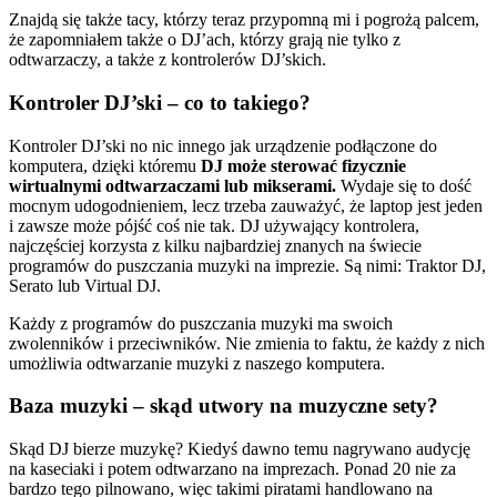
Znajdą się także tacy, którzy teraz przypomną mi i pogrożą palcem,
że zapomniałem także o DJ’ach, którzy grają nie tylko z
odtwarzaczy, a także z kontrolerów DJ’skich.
Kontroler DJ’ski – co to takiego?
Kontroler DJ’ski no nic innego jak urządzenie podłączone do
komputera, dzięki któremu
DJ może sterować fizycznie
wirtualnymi odtwarzaczami lub mikserami.
Wydaje się to dość
mocnym udogodnieniem, lecz trzeba zauważyć, że laptop jest jeden
i zawsze może pójść coś nie tak. DJ używający kontrolera,
najczęściej korzysta z kilku najbardziej znanych na świecie
programów do puszczania muzyki na imprezie. Są nimi: Traktor DJ,
Serato lub Virtual DJ.
Każdy z programów do puszczania muzyki ma swoich
zwolenników i przeciwników. Nie zmienia to faktu, że każdy z nich
umożliwia odtwarzanie muzyki z naszego komputera.
Baza muzyki – skąd utwory na muzyczne sety?
Skąd DJ bierze muzykę? Kiedyś dawno temu nagrywano audycję
na kaseciaki i potem odtwarzano na imprezach. Ponad 20 nie za
bardzo tego pilnowano, więc takimi piratami handlowano na