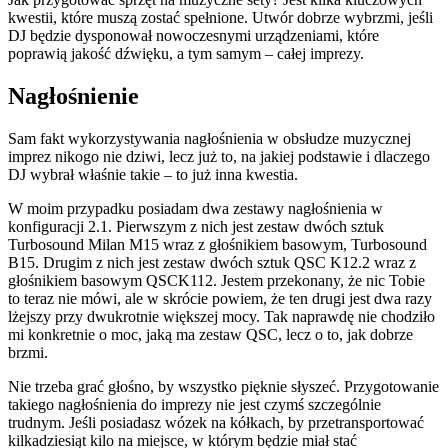
kwestii, które muszą zostać spełnione. Utwór dobrze wybrzmi, jeśli
DJ będzie dysponował nowoczesnymi urządzeniami, które
poprawią jakość dźwięku, a tym samym – całej imprezy.
Nagłośnienie
Sam fakt wykorzystywania nagłośnienia w obsłudze muzycznej
imprez nikogo nie dziwi, lecz już to, na jakiej podstawie i dlaczego
DJ wybrał właśnie takie – to już inna kwestia.
W moim przypadku posiadam dwa zestawy nagłośnienia w
konfiguracji 2.1. Pierwszym z nich jest zestaw dwóch sztuk
Turbosound Milan M15 wraz z głośnikiem basowym, Turbosound
B15. Drugim z nich jest zestaw dwóch sztuk QSC K12.2 wraz z
głośnikiem basowym QSCK112. Jestem przekonany, że nic Tobie
to teraz nie mówi, ale w skrócie powiem, że ten drugi jest dwa razy
lżejszy przy dwukrotnie większej mocy. Tak naprawdę nie chodziło
mi konkretnie o moc, jaką ma zestaw QSC, lecz o to, jak dobrze
brzmi.
Nie trzeba grać głośno, by wszystko pięknie słyszeć. Przygotowanie
takiego nagłośnienia do imprezy nie jest czymś szczególnie
trudnym. Jeśli posiadasz wózek na kółkach, by przetransportować
kilkadziesiąt kilo na miejsce, w którym będzie miał stać