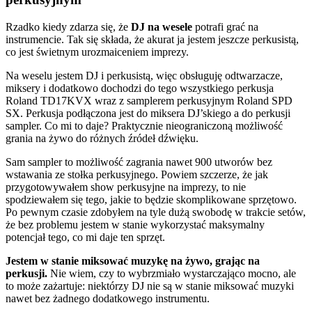
Rzadko kiedy zdarza się, że
DJ na wesele
potrafi grać na
instrumencie. Tak się składa, że akurat ja jestem jeszcze perkusistą,
co jest świetnym urozmaiceniem imprezy.
Na weselu jestem DJ i perkusistą, więc obsługuję odtwarzacze,
miksery i dodatkowo dochodzi do tego wszystkiego perkusja
Roland TD17KVX wraz z samplerem perkusyjnym Roland SPD
SX. Perkusja podłączona jest do miksera DJ’skiego a do perkusji
sampler. Co mi to daje? Praktycznie nieograniczoną możliwość
grania na żywo do różnych źródeł dźwięku.
Sam sampler to możliwość zagrania nawet 900 utworów bez
wstawania ze stołka perkusyjnego. Powiem szczerze, że jak
przygotowywałem show perkusyjne na imprezy, to nie
spodziewałem się tego, jakie to będzie skomplikowane sprzętowo.
Po pewnym czasie zdobyłem na tyle dużą swobodę w trakcie setów,
że bez problemu jestem w stanie wykorzystać maksymalny
potencjał tego, co mi daje ten sprzęt.
Jestem w stanie miksować muzykę na żywo, grając na
perkusji.
Nie wiem, czy to wybrzmiało wystarczająco mocno, ale
to może zażartuje: niektórzy DJ nie są w stanie miksować muzyki
nawet bez żadnego dodatkowego instrumentu.