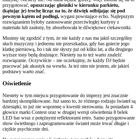
przygotować,
opuszczając głośniki w kierunku parkietu,
(kątując je) trochę licząc na to, że dźwięk odbijając się pod
pewnym kątem od podłogi,
wygasi powstające echo. Najlepszym
rozwiązaniem byłoby zastosowanie przeciwległej kurtyny z
materiału lub zasłony, by absorbowała te dźwiękowe ciekawostki.
Musimy się zgodzić z tym, że nie każdy z nas ma jakiś szczególny
słuch muzyczny i jednemu nie przeszkadza, gdy bas gniecie jego
klatkę piersiową, bo i tak nie słyszy już od kilku lat, a dla drugiego
wyższe tony będą drażniące. Niestety na to też warto znaleźć
rozwiązanie. Oczywiście – nie oczekujmy, że każdy DJ będzie
pracować jak akustyk na weselu. Ja też nim nie jestem, ale jakieś
podstawy warto znać.
Oświetlenie
Niestety w tym miejscu przygotowanie do imprezy jest znacznie
bardziej skomplikowane. Już samo to, że różnego rodzaju świateł są
dziesiątki, to już nie wspomnę o kwestii sterowania. Ja posiadam 4
głowice marki Contest oraz w drugiej wersji oświetlenia 8 belek
LED bar wraz z potężnymi reflektorami retro. Samo przygotowanie
show świetlnego i zaprogramowanie świateł może trwać długie i
ciężkie psychicznie dni.