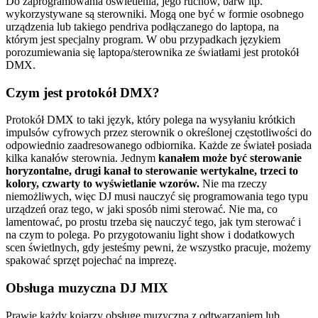
Do zaprogramowania oświetlenia, jego ruchów, barw itp.
wykorzystywane są sterowniki. Mogą one być w formie osobnego
urządzenia lub takiego pendriva podłączanego do laptopa, na
którym jest specjalny program. W obu przypadkach językiem
porozumiewania się laptopa/sterownika ze światłami jest protokół
DMX.
Czym jest protokół DMX?
Protokół DMX to taki język, który polega na wysyłaniu krótkich
impulsów cyfrowych przez sterownik o określonej częstotliwości do
odpowiednio zaadresowanego odbiornika. Każde ze świateł posiada
kilka kanałów sterownia. Jednym
kanałem może być sterowanie
horyzontalne, drugi kanał to sterowanie wertykalne, trzeci to
kolory, czwarty to wyświetlanie wzorów.
Nie ma rzeczy
niemożliwych, więc DJ musi nauczyć się programowania tego typu
urządzeń oraz tego, w jaki sposób nimi sterować. Nie ma, co
lamentować, po prostu trzeba się nauczyć tego, jak tym sterować i
na czym to polega. Po przygotowaniu light show i dodatkowych
scen świetlnych, gdy jesteśmy pewni, że wszystko pracuje, możemy
spakować sprzęt pojechać na imprezę.
Obsługa muzyczna DJ MIX
Prawie każdy kojarzy obsługę muzyczną z odtwarzaniem lub