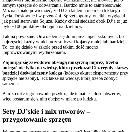
samym sprzęcie do odtwarzania. Bardzo mnie to zainteresowało.
Można śmiało powiedzieć, że DJ 25 lat temu nie mieli lekkiego
życia. Dosłownie i w przenośni. Sprzęt toporny, wielki i wyglądał
jak panel sterownia Sojuza. Każdy chciał siedzieć obok DJ’a to już
było +100 punktów dla fejmu na dzielnicy.
Tak na poważnie. Odwołałem się do imprez i apeli szkolnych, bo
najczęściej każdy w nich uczestniczył i kojarzy mniej lub bardziej.
To, co się działo w szkole przed takimi dość mocno
improwizowanymi wydarzeniami.
Zajmując się zawodowo obsługą muzyczną imprez, trzeba
polegać nie tylko na wiedzy, którą przekazał Ci z reguły starszy
bardziej doświadczony kolega
(którego akurat eksperymenty przy
sprzęcie nie zabiły), lecz także na wiedzy, którą trzeba zdobyć
samemu.
Bardzo mi z tego powodu przykro, ale temat jest dość obszerny,
więc postaram się z nim obejść w miarę po ludzku.
Sety DJ’skie i mix utworów –
przygotowanie sprzętu
Jak przygotować sprzęt na muzyczne sety? Jest kilka kluczowych