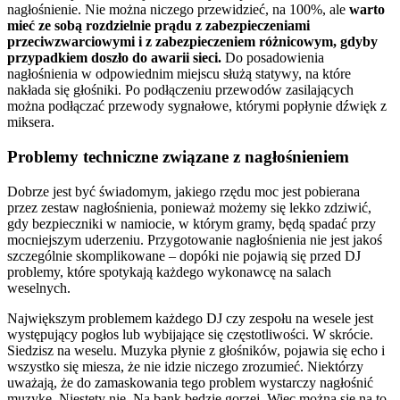
nagłośnienie. Nie można niczego przewidzieć, na 100%, ale
warto
mieć ze sobą rozdzielnie prądu z zabezpieczeniami
przeciwzwarciowymi i z zabezpieczeniem różnicowym, gdyby
przypadkiem doszło do awarii sieci.
Do posadowienia
nagłośnienia w odpowiednim miejscu służą statywy, na które
nakłada się głośniki. Po podłączeniu przewodów zasilających
można podłączać przewody sygnałowe, którymi popłynie dźwięk z
miksera.
Problemy techniczne związane z nagłośnieniem
Dobrze jest być świadomym, jakiego rzędu moc jest pobierana
przez zestaw nagłośnienia, ponieważ możemy się lekko zdziwić,
gdy bezpieczniki w namiocie, w którym gramy, będą spadać przy
mocniejszym uderzeniu. Przygotowanie nagłośnienia nie jest jakoś
szczególnie skomplikowane – dopóki nie pojawią się przed DJ
problemy, które spotykają każdego wykonawcę na salach
weselnych.
Największym problemem każdego DJ czy zespołu na wesele jest
występujący pogłos lub wybijające się częstotliwości. W skrócie.
Siedzisz na weselu. Muzyka płynie z głośników, pojawia się echo i
wszystko się miesza, że nie idzie niczego zrozumieć. Niektórzy
uważają, że do zamaskowania tego problem wystarczy nagłośnić
muzykę. Niestety nie. Na bank będzie gorzej. Więc można się na to