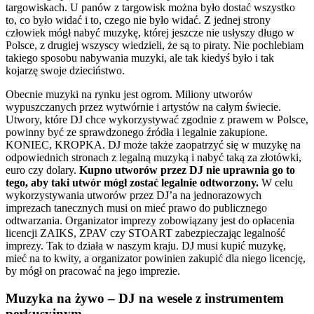
targowiskach. U panów z targowisk można było dostać wszystko
to, co było widać i to, czego nie było widać. Z jednej strony
człowiek mógł nabyć muzykę, której jeszcze nie usłyszy długo w
Polsce, z drugiej wszyscy wiedzieli, że są to piraty. Nie pochlebiam
takiego sposobu nabywania muzyki, ale tak kiedyś było i tak
kojarzę swoje dzieciństwo.
Obecnie muzyki na rynku jest ogrom. Miliony utworów
wypuszczanych przez wytwórnie i artystów na całym świecie.
Utwory, które DJ chce wykorzystywać zgodnie z prawem w Polsce,
powinny być ze sprawdzonego źródła i legalnie zakupione.
KONIEC, KROPKA. DJ może także zaopatrzyć się w muzykę na
odpowiednich stronach z legalną muzyką i nabyć taką za złotówki,
euro czy dolary.
Kupno utworów przez DJ nie uprawnia go to
tego, aby taki utwór mógł zostać legalnie odtworzony.
W celu
wykorzystywania utworów przez DJ’a na jednorazowych
imprezach tanecznych musi on mieć prawo do publicznego
odtwarzania. Organizator imprezy zobowiązany jest do opłacenia
licencji ZAIKS, ZPAV czy STOART zabezpieczając legalność
imprezy. Tak to działa w naszym kraju. DJ musi kupić muzykę,
mieć na to kwity, a organizator powinien zakupić dla niego licencję,
by mógł on pracować na jego imprezie.
Muzyka na żywo – DJ na wesele z instrumentem
perkusyjnym