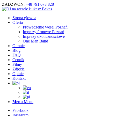
ZADZWOŃ:
+48 791 078 828
Strona głowna
Oferta
Prowadzenie wesel Poznań
Imprezy firmowe Poznań
Imprezy okolicznościowe
One Man Band
O mnie
Blog
FAQ
Cennik
Filmy
Zdjęcia
Opinie
Kontakt
Menu
Menu
Facebook
Instagram